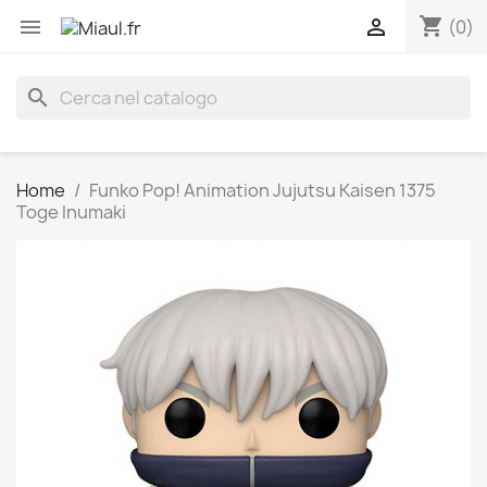
shopping_cart


(0)
search
Home
Funko Pop! Animation Jujutsu Kaisen 1375
Toge Inumaki