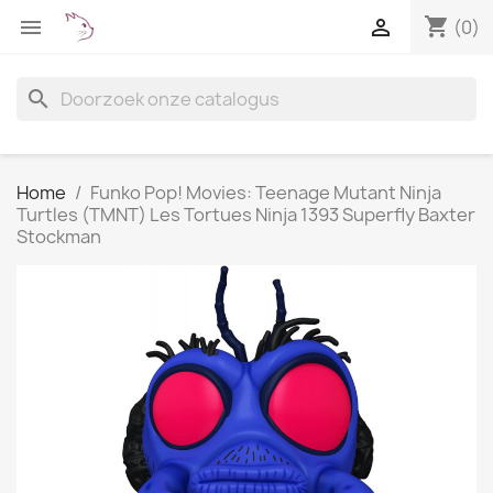
shopping_cart


(0)
search
Home
Funko Pop! Movies: Teenage Mutant Ninja
Turtles (TMNT) Les Tortues Ninja 1393 Superfly Baxter
Stockman