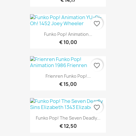
€ 14,17
favorite_border
Funko Pop! Animation...
€ 10,00
favorite_border
Frienren Funko Pop!...
€ 15,00
favorite_border
Funko Pop! The Seven Deadly...
€ 12,50