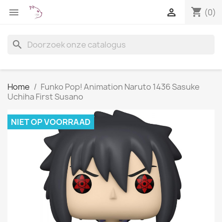
shopping_cart


(0)
search
Home
Funko Pop! Animation Naruto 1436 Sasuke
Uchiha First Susano
NIET OP VOORRAAD