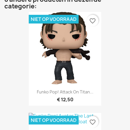
categorie:
NIET OP VOORRAAD
favorite_border
Funko Pop! Attack On Titan...
€ 12,50
NIET OP VOORRAAD
favorite_border