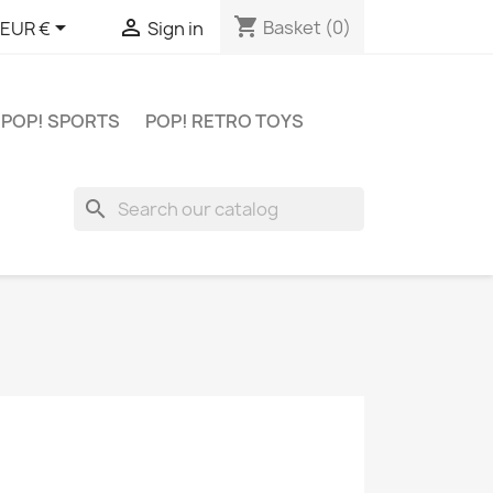
shopping_cart


Basket
(0)
EUR €
Sign in
POP! SPORTS
POP! RETRO TOYS
search