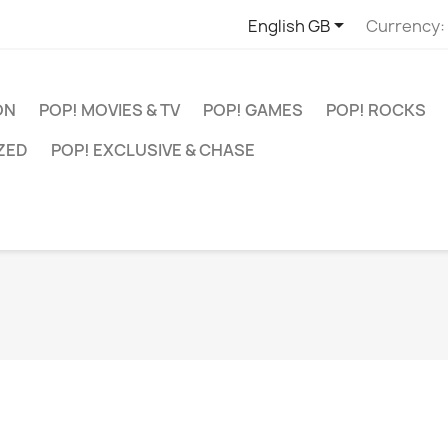

English GB
Currency:
ON
POP! MOVIES & TV
POP! GAMES
POP! ROCKS
ZED
POP! EXCLUSIVE & CHASE