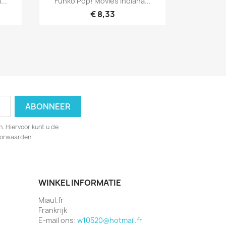
...
Funko Pop! Movies Indiana...
€ 8,33
. Hiervoor kunt u de
oorwaarden.
WINKEL INFORMATIE
Miaul.fr
Frankrijk
E-mail ons:
w10520@hotmail.fr