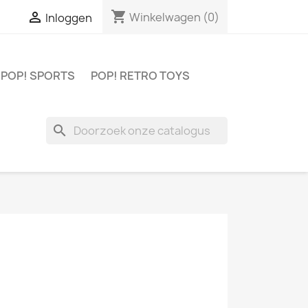
shopping_cart

Winkelwagen
(0)
Inloggen
POP! SPORTS
POP! RETRO TOYS
search