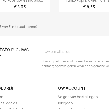
nko Pop! Movies Indiana...
Funko Pop! Movies Indiana
€ 8,33
€ 8,33
3 van 3 in totaal item(s)
tste nieuws
n
U kunt op elk gewenst moment weer uitschrijven
contactgegevens gebruiken uit de algemene v
BEDRIJF
UW ACCOUNT
son
Volgen van bestellingen
ns légales
Inloggen