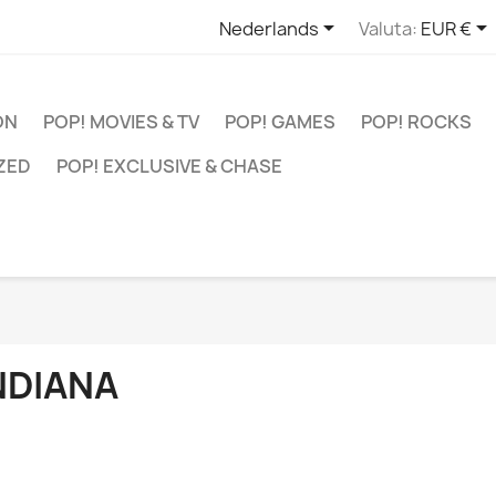


Nederlands
Valuta:
EUR €
ON
POP! MOVIES & TV
POP! GAMES
POP! ROCKS
ZED
POP! EXCLUSIVE & CHASE
NDIANA