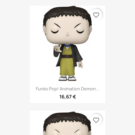
favorite_border
Funko Pop! Animation Demon...
16,67 €
favorite_border