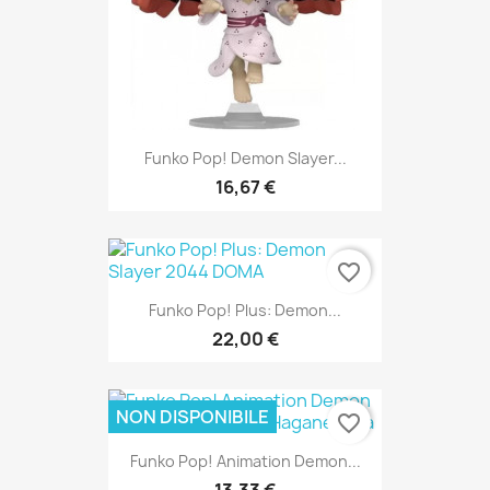
Funko Pop! Demon Slayer...
16,67 €
favorite_border
Funko Pop! Plus: Demon...
22,00 €
NON DISPONIBILE
favorite_border
Funko Pop! Animation Demon...