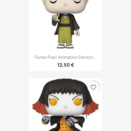
Funko Pop! Animation Demon...
12,50 €
favorite_border