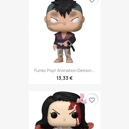
favorite_border
Funko Pop! Animation Demon...
13,33 €
favorite_border