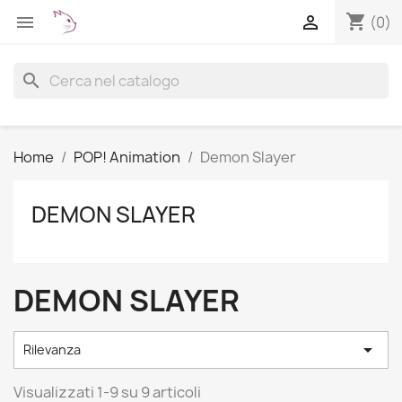
shopping_cart


(0)
search
Home
POP! Animation
Demon Slayer
DEMON SLAYER
DEMON SLAYER

Rilevanza
Visualizzati 1-9 su 9 articoli