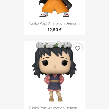
Funko Pop! Animation Demon...
12,50 €
favorite_border
Funko Pop! Animation Demon...