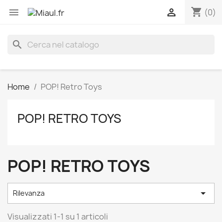
shopping_cart


(0)
search
Home
POP! Retro Toys
POP! RETRO TOYS
POP! RETRO TOYS

Rilevanza
Visualizzati 1-1 su 1 articoli