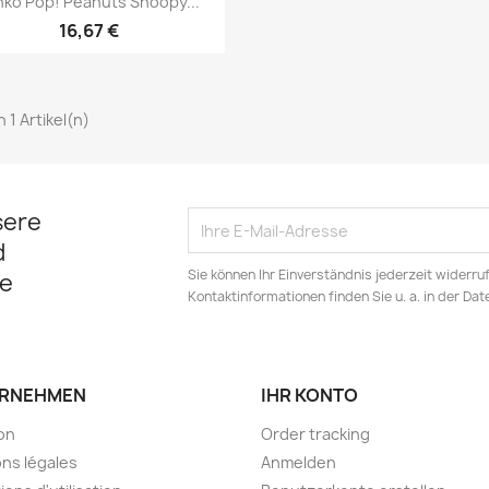
nko Pop! Peanuts Snoopy...
16,67 €
on 1 Artikel(n)
sere
d
Sie können Ihr Einverständnis jederzeit widerru
e
Kontaktinformationen finden Sie u. a. in der Da
RNEHMEN
IHR KONTO
son
Order tracking
ns légales
Anmelden