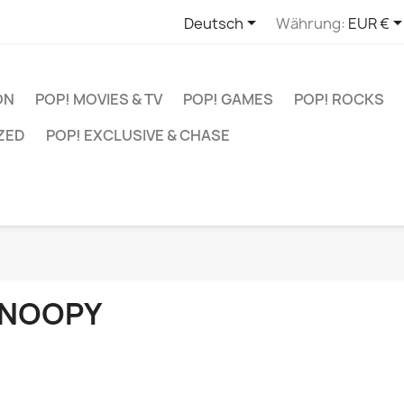

Deutsch
Währung:
EUR €
ON
POP! MOVIES & TV
POP! GAMES
POP! ROCKS
ZED
POP! EXCLUSIVE & CHASE
NOOPY