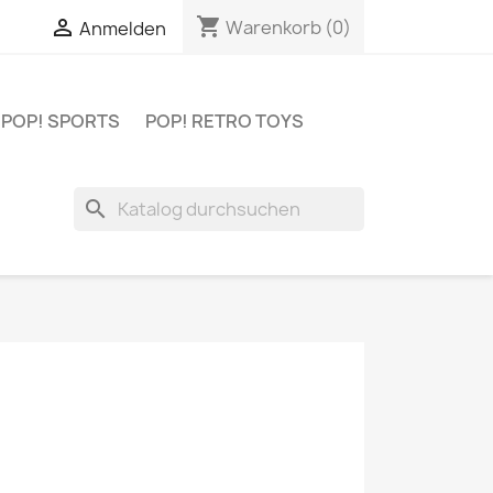
shopping_cart


Warenkorb
(0)
Anmelden
POP! SPORTS
POP! RETRO TOYS
search