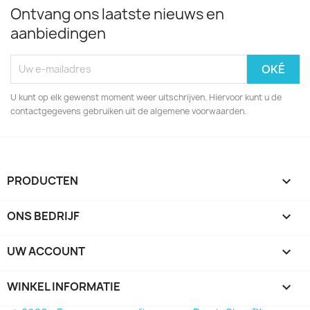
Ontvang ons laatste nieuws en
aanbiedingen
U kunt op elk gewenst moment weer uitschrijven. Hiervoor kunt u de
contactgegevens gebruiken uit de algemene voorwaarden.
PRODUCTEN

ONS BEDRIJF

UW ACCOUNT

WINKEL INFORMATIE
keyboard_arrow_down