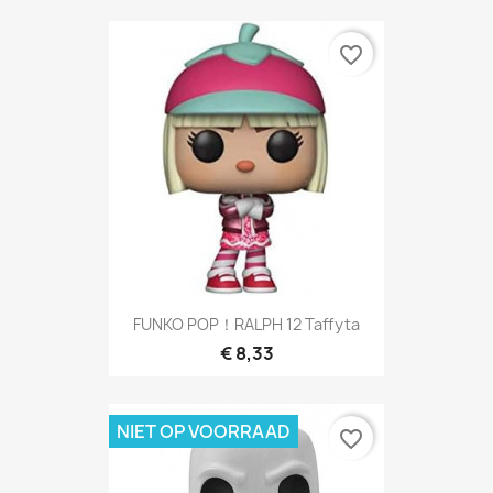
favorite_border
FUNKO POP！RALPH 12 Taffyta
€ 8,33
NIET OP VOORRAAD
favorite_border