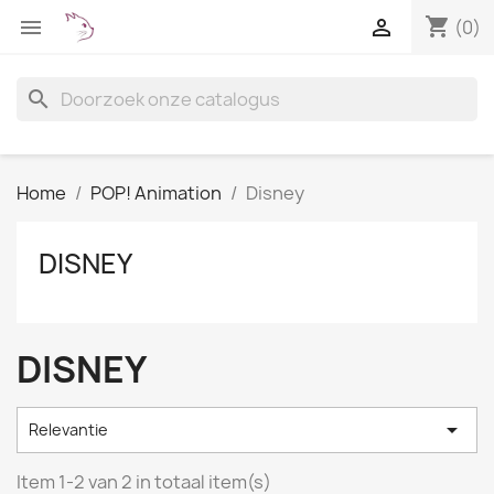
shopping_cart


(0)
search
Home
POP! Animation
Disney
DISNEY
DISNEY

Relevantie
Item 1-2 van 2 in totaal item(s)