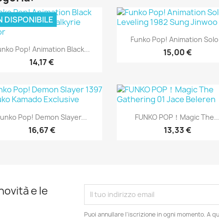
 DISPONIBILE
Anteprima

Funko Pop! Animation Solo.
Anteprima

unko Pop! Animation Black...
15,00 €
14,17 €
Anteprima
Anteprima


unko Pop! Demon Slayer...
FUNKO POP！Magic The..
16,67 €
13,33 €
novità e le
Puoi annullare l'iscrizione in ogni momento. A qu