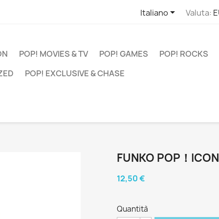

Italiano
Valuta:
E
ON
POP! MOVIES & TV
POP! GAMES
POP! ROCKS
ZED
POP! EXCLUSIVE & CHASE
FUNKO POP！ICON
12,50 €
Quantità