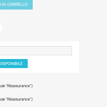
I AL CARRELLO
DISPONIBILE
dule "Réassurance")
dule "Réassurance")