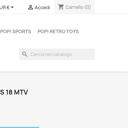
shopping_cart


Carrello
(0)
UR €
Accedi
POP! SPORTS
POP! RETRO TOYS
search
S 18 MTV