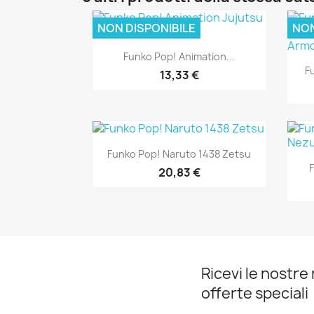
NON DISPONIBILE
NON
Anteprima

Funko Pop! Animation...
F
13,33 €
Anteprima

Funko Pop! Naruto 1438 Zetsu
F
20,83 €
Ricevi le nostre 
offerte speciali